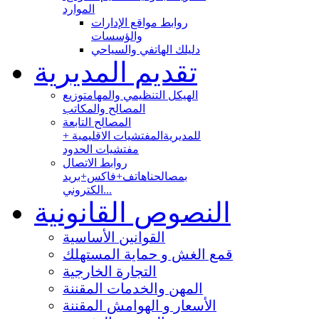
الموارد
روابط مواقع الإدارات
والؤسسات
دليلك الهاتفي والسياحي
تقديم المديرية
الهيكل التنظيمي والمهام
توزيع
المصالح والمكاتب
المصالح التابعة
للمديرية
المفتشيات الاقليمية +
مفتشيات الحدود
روابط الاتصال
بمصالحنا
هاتف+فاكس+بريد
الكتروني...
النصوص القانونية
القوانين الأساسية
قمع الغش و حماية المستهلك
التجارة الخارجية
المهن والخدمات المقننة
الأسعار و الهوامش المقننة