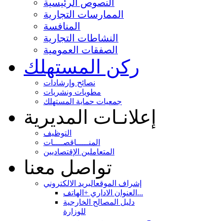
النصوص الرئيسية
الممارسات التجارية
المنافسة
النشاطات التجارية
الصفقات العمومية
ركن المستهلك
نصائح وإرشادات
مطويات ونشريات
جمعيات حماية المستهلك
إعلانـات المديرية
التوظيف
المنـــــاقصــــات
المتعاملين الإقتصاديين
تواصل معنا
إشراف الموقع
البريد الالكتروني
العنوان الاداري +الهاتف...
دليل المصالح الخارجية
للوزارة