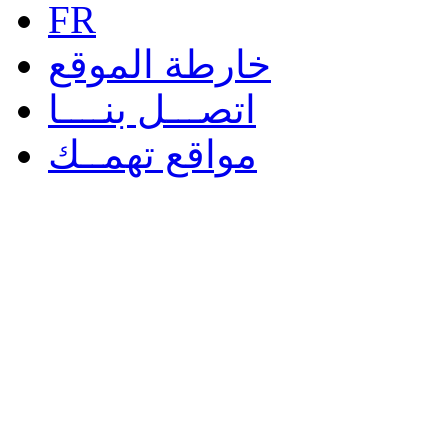
FR
خارطة الموقع
اتصـــل بنــــا
مواقع تهمــك