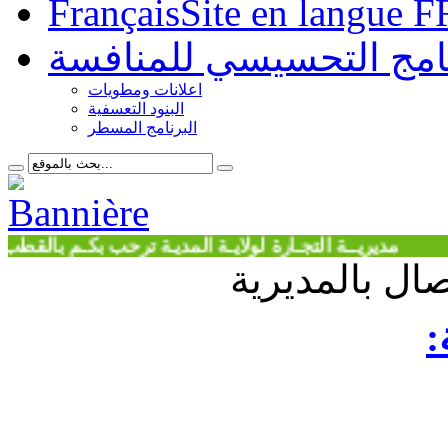
Français
Site en langue F
نامج التحسيسي للمنافسة
اعلانات ومطويات
البنود التعسفية
البرنامج المسطر
ديريــة التجـارة لولايـة المديـة ترحب بكـم بالقطب الحضـر
صال بالمديرية
: